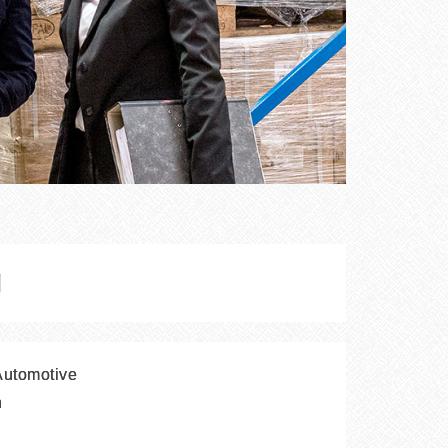
g
 Automotive
n